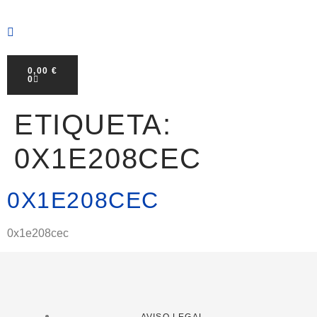
0,00
€
0
ETIQUETA:
0X1E208CEC
0X1E208CEC
0x1e208cec