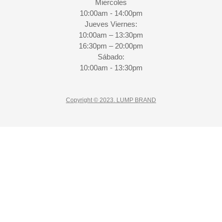
Miercoles
10:00am - 14:00pm
Jueves Viernes:
10:00am – 13:30pm
16:30pm – 20:00pm
Sábado:
10:00am - 13:30pm
Copyright © 2023. LUMP BRAND
CLO
10% Descuento
Suscríbete a nuestra NEWSLETTER