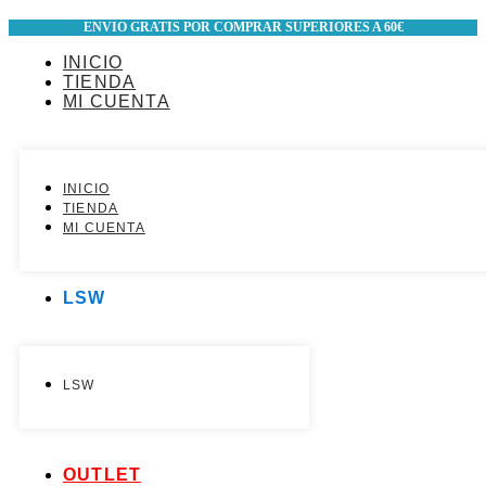
Ir
ENVIO GRATIS POR COMPRAR SUPERIORES A 60€
al
contenido
INICIO
TIENDA
MI CUENTA
INICIO
TIENDA
MI CUENTA
LSW
LSW
OUTLET