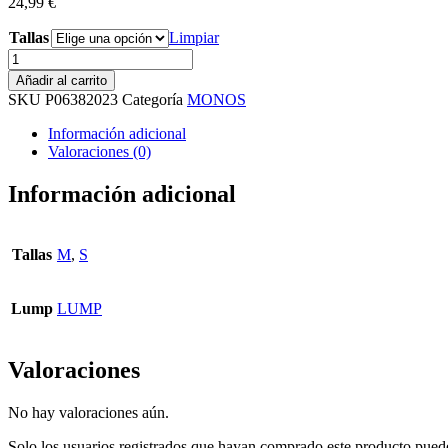
24,99
€
Tallas
Limpiar
Mono
volantes
Añadir al carrito
cantidad
SKU
P06382023
Categoría
MONOS
Información adicional
Valoraciones (0)
Información adicional
Tallas
M
,
S
Lump
LUMP
Valoraciones
No hay valoraciones aún.
Solo los usuarios registrados que hayan comprado este producto pued