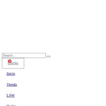
0
Carrito
Inicio
Tienda
LSW