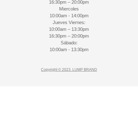
16:30pm – 20:00pm
Miercoles
10:00am - 14:00pm
Jueves Viernes:
10:00am – 13:30pm
16:30pm – 20:00pm
Sábado:
10:00am - 13:30pm
Copyright © 2023. LUMP BRAND
CLOSE
10% Descuento