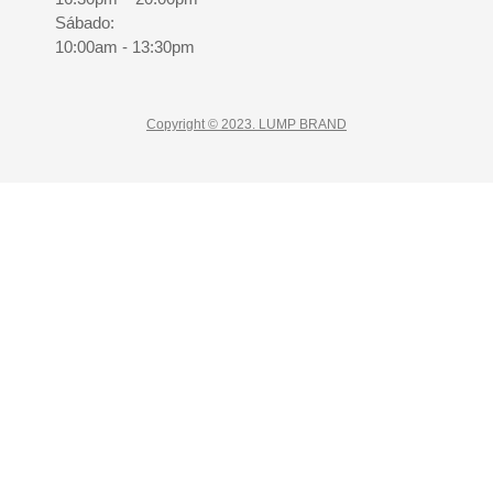
Sábado:
10:00am - 13:30pm
Copyright © 2023. LUMP BRAND
CLOSE
10% Descuento
Suscríbete a nuestra NEWSLETTER
No te pierdas promociones y descuentos especiales,
prometemos no bombardearte con correos
innesesarios.