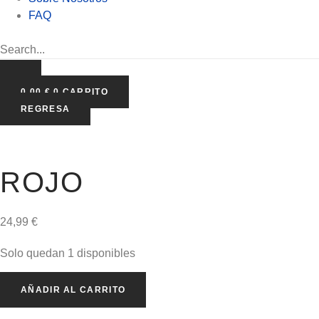
FAQ
0,00
€
0
CARRITO
REGRESA
ROJO
24,99
€
Solo quedan 1 disponibles
Vestido
AÑADIR AL CARRITO
lurex