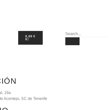
0,00
€
0
CIÓN
al, 19a
de Acentejo, SC de Tenerife