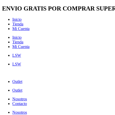
Ir
ENVIO GRATIS POR COMPRAR SUPER
al
contenido
Inicio
Tienda
Mi Cuenta
Inicio
Tienda
Mi Cuenta
LSW
LSW
Outlet
Outlet
Nosotros
Contacto
Nosotros