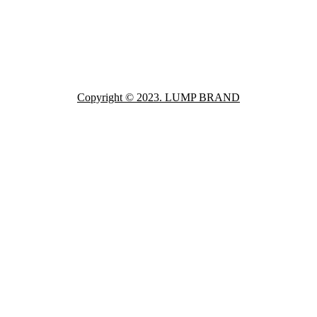
Copyright © 2023. LUMP BRAND
Close
this
module
O
TTER