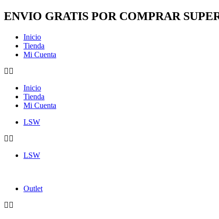
Ir
ENVIO GRATIS POR COMPRAR SUPER
al
contenido
Inicio
Tienda
Mi Cuenta
Inicio
Tienda
Mi Cuenta
LSW
LSW
Outlet