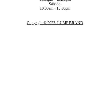
Sábado:
10:00am - 13:30pm
Copyright © 2023. LUMP BRAND
Close
this
module
O
TTER