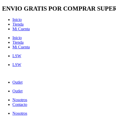
Ir
ENVIO GRATIS POR COMPRAR SUPER
al
contenido
Inicio
Tienda
Mi Cuenta
Inicio
Tienda
Mi Cuenta
LSW
LSW
Outlet
Outlet
Nosotros
Contacto
Nosotros