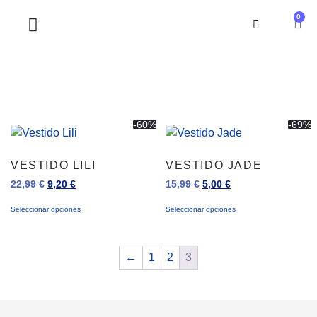
0
SOBRE NOSOTROS
-60%
-69%
VESTIDO LILI
VESTIDO JADE
22,99
€
9,20
€
15,99
€
5,00
€
Seleccionar opciones
Seleccionar opciones
←
1
2
3