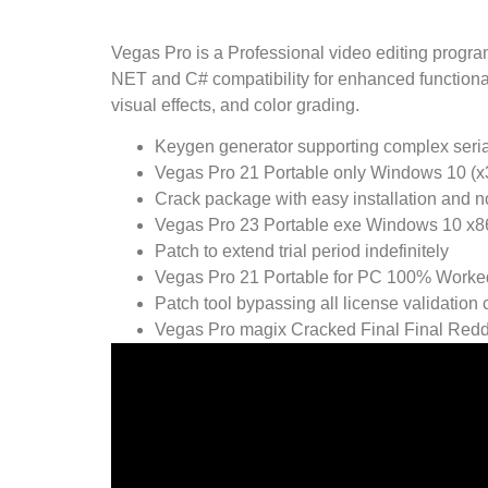
Vegas Pro is a Professional video editing progra
NET and C# compatibility for enhanced functionalit
visual effects, and color grading.
Keygen generator supporting complex seria
Vegas Pro 21 Portable only Windows 10 (x3
Crack package with easy installation and no
Vegas Pro 23 Portable exe Windows 10 x8
Patch to extend trial period indefinitely
Vegas Pro 21 Portable for PC 100% Worke
Patch tool bypassing all license validation
Vegas Pro magix Cracked Final Final Redd