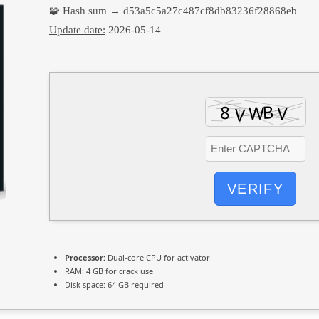
🧩 Hash sum → d53a5c5a27c487cf8db83236f28868eb
Update date:
2026-05-14
VERIFY
Processor:
Dual-core CPU for activator
RAM:
4 GB for crack use
Disk space:
64 GB required