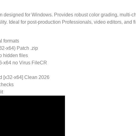
m designed for Windows. Provides robust color grading, multi-cha
y. Ideal for post-production Professionals, video editors, and f
l formats
2-x64) Patch .zip
 hidden files
6-x64 no Virus FileCR
d [x32-x64] Clean 2026
 checks
it