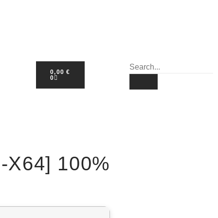
0,00
€
0
-X64] 100%