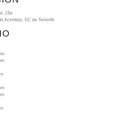
al, 19a
de Acentejo, SC de Tenerife
IO
pm
pm
pm
pm
pm
pm