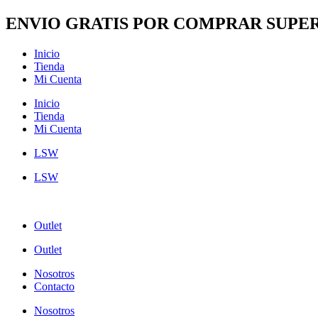
Ir
ENVIO GRATIS POR COMPRAR SUPER
al
contenido
Inicio
Tienda
Mi Cuenta
Inicio
Tienda
Mi Cuenta
LSW
LSW
Outlet
Outlet
Nosotros
Contacto
Nosotros