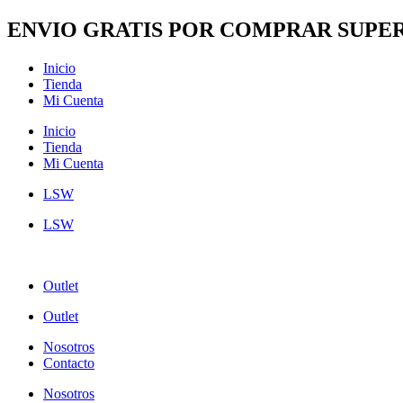
Ir
ENVIO GRATIS POR COMPRAR SUPER
al
contenido
Inicio
Tienda
Mi Cuenta
Inicio
Tienda
Mi Cuenta
LSW
LSW
Outlet
Outlet
Nosotros
Contacto
Nosotros