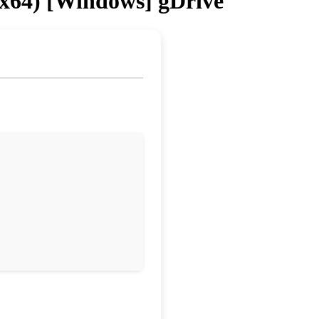
6x64) [Windows] gDrive