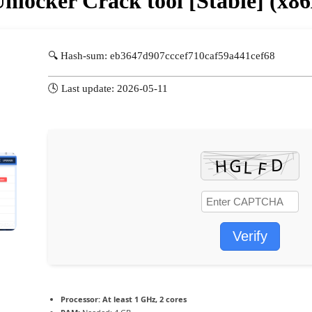
locker Crack tool [Stable] (x8
🔍 Hash-sum: eb3647d907cccef710caf59a441cef68
🕓 Last update: 2026-05-11
Verify
Processor:
At least 1 GHz, 2 cores