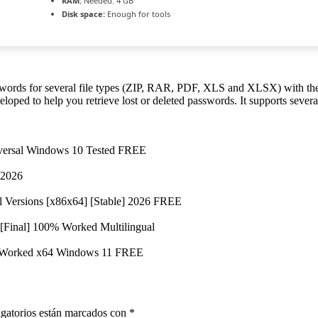
RAM:
Needed: 4 GB
Disk space:
Enough for tools
sswords for several file types (ZIP, RAR, PDF, XLS and XLSX) with the 
loped to help you retrieve lost or deleted passwords. It supports sev
iversal Windows 10 Tested FREE
 2026
l Versions [x86x64] [Stable] 2026 FREE
[Final] 100% Worked Multilingual
% Worked x64 Windows 11 FREE
gatorios están marcados con
*