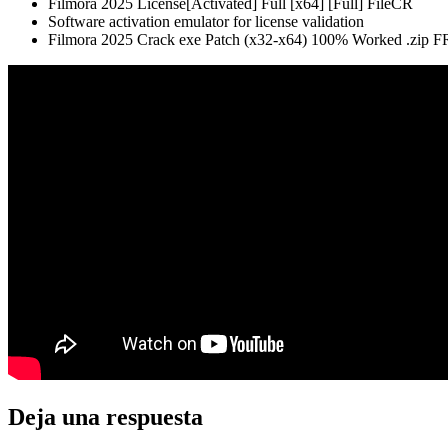
Filmora 2025 License[Activated] Full [x64] [Full] FileCR
Software activation emulator for license validation
Filmora 2025 Crack exe Patch (x32-x64) 100% Worked .zip 
Deja una respuesta