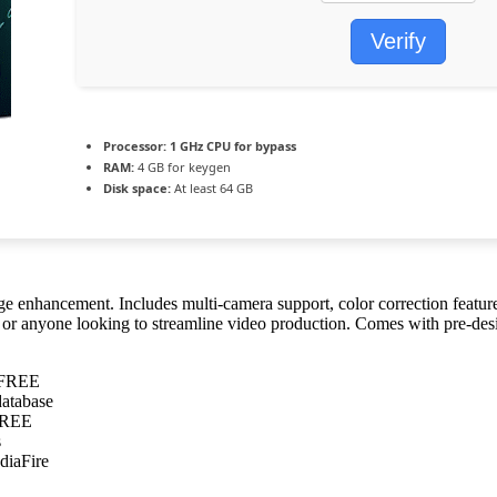
Verify
Processor:
1 GHz CPU for bypass
RAM:
4 GB for keygen
Disk space:
At least 64 GB
age enhancement. Includes multi-camera support, color correction featu
s, or anyone looking to streamline video production. Comes with pre-de
0 FREE
database
 FREE
s
diaFire