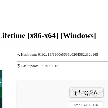
Lifetime [x86-x64] [Windows]
🔍 Hash-sum: 01b2c18f9900e5636c0204382d32e165
🕓 Last update: 2026-05-18