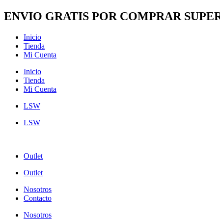
Ir
ENVIO GRATIS POR COMPRAR SUPER
al
contenido
Inicio
Tienda
Mi Cuenta
Inicio
Tienda
Mi Cuenta
LSW
LSW
Outlet
Outlet
Nosotros
Contacto
Nosotros