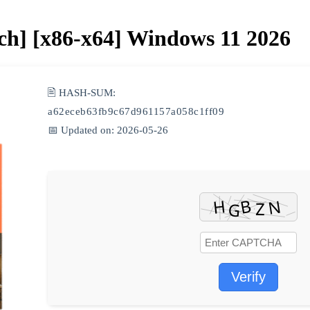
tch] [x86-x64] Windows 11 2026
🖹 HASH-SUM:
a62eceb63fb9c67d961157a058c1ff09
📅 Updated on: 2026-05-26
Verify