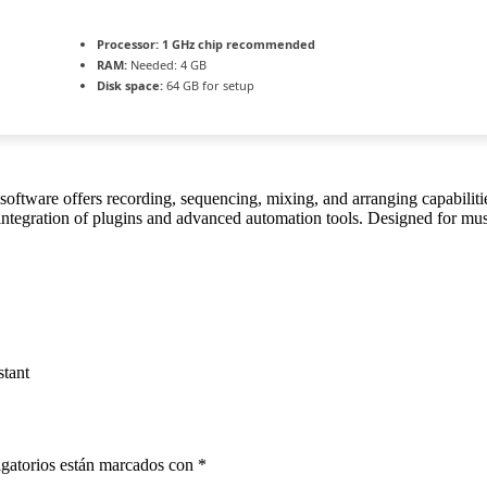
Processor:
1 GHz chip recommended
RAM:
Needed: 4 GB
Disk space:
64 GB for setup
tware offers recording, sequencing, mixing, and arranging capabilities
 integration of plugins and advanced automation tools. Designed for musi
stant
gatorios están marcados con
*