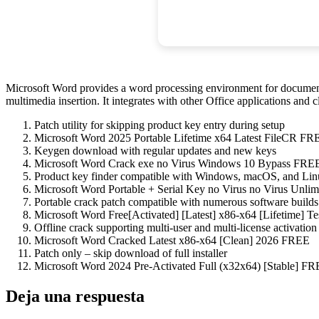
Microsoft Word provides a word processing environment for document cre
multimedia insertion. It integrates with other Office applications and
Patch utility for skipping product key entry during setup
Microsoft Word 2025 Portable Lifetime x64 Latest FileCR FR
Keygen download with regular updates and new keys
Microsoft Word Crack exe no Virus Windows 10 Bypass FRE
Product key finder compatible with Windows, macOS, and Lin
Microsoft Word Portable + Serial Key no Virus no Virus Unlim
Portable crack patch compatible with numerous software builds
Microsoft Word Free[Activated] [Latest] x86-x64 [Lifetime] Te
Offline crack supporting multi-user and multi-license activation
Microsoft Word Cracked Latest x86-x64 [Clean] 2026 FREE
Patch only – skip download of full installer
Microsoft Word 2024 Pre-Activated Full (x32x64) [Stable] F
Deja una respuesta