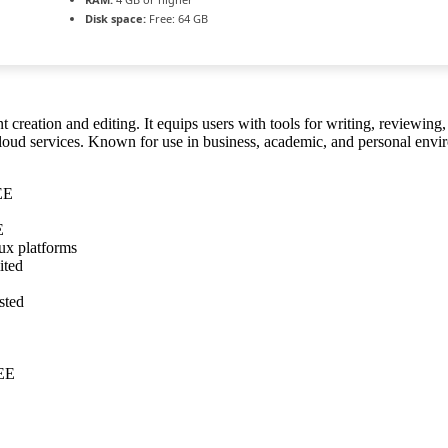
Disk space:
Free: 64 GB
ation and editing. It equips users with tools for writing, reviewing, an
 cloud services. Known for use in business, academic, and personal enviro
EE
E
ux platforms
ited
sted
REE