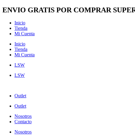
Ir
ENVIO GRATIS POR COMPRAR SUPER
al
contenido
Inicio
Tienda
Mi Cuenta
Inicio
Tienda
Mi Cuenta
LSW
LSW
Outlet
Outlet
Nosotros
Contacto
Nosotros