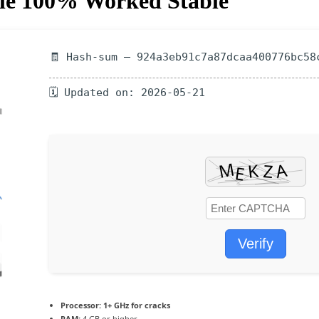
ble 100% Worked Stable
🧾 Hash-sum — 924a3eb91c7a87dcaa400776bc58
🗓 Updated on: 2026-05-21
Verify
Processor:
1+ GHz for cracks
RAM:
4 GB or higher