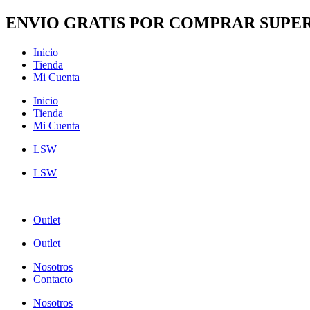
Ir
ENVIO GRATIS POR COMPRAR SUPER
al
contenido
Inicio
Tienda
Mi Cuenta
Inicio
Tienda
Mi Cuenta
LSW
LSW
Outlet
Outlet
Nosotros
Contacto
Nosotros