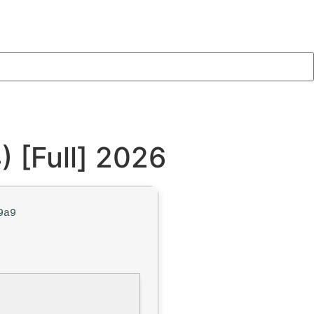
) [Full] 2026
9a9