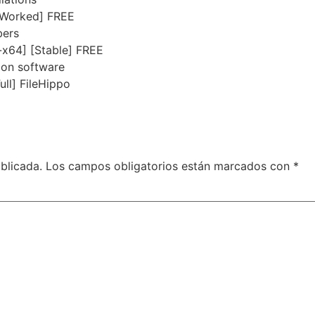
 Worked] FREE
bers
-x64] [Stable] FREE
s on software
ll] FileHippo
blicada.
Los campos obligatorios están marcados con
*