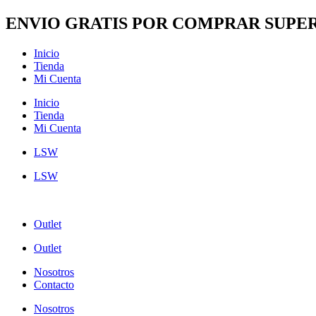
Ir
ENVIO GRATIS POR COMPRAR SUPER
al
contenido
Inicio
Tienda
Mi Cuenta
Inicio
Tienda
Mi Cuenta
LSW
LSW
Outlet
Outlet
Nosotros
Contacto
Nosotros