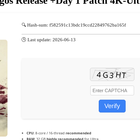
os Release +Day 1 Patch 4K-Ul
🔍 Hash-sum: f582591c13bdc19ccd22849762ba165f
🕓 Last update: 2026-06-13
Verify
CPU:
8-core / 16-thread
recommended
RAM:
32 GB
highly recommended
for Ultra