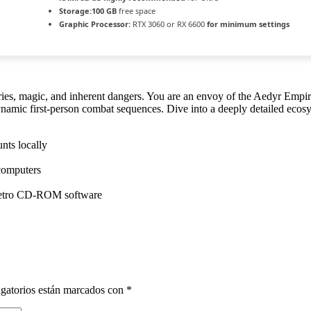
Storage:
100 GB
free space
Graphic Processor:
RTX 3060 or RX 6600
for minimum settings
ries, magic, and inherent dangers. You are an envoy of the Aedyr Empire
ynamic first-person combat sequences. Dive into a deeply detailed ecosy
nts locally
computers
retro CD-ROM software
gatorios están marcados con
*