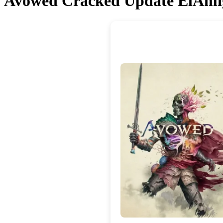
Avowed Cracked Update ElAmig