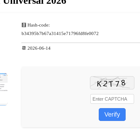
 Universal 2026
🧮 Hash-code:
b34395b7b67a31415e71796fd8fe0072
📆 2026-06-14
Verify