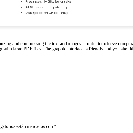
Processor:
1+ GHz for cracks
RAM:
Enough for patching
Disk space:
64 GB for setup
zing and compressing the text and images in order to achieve comparabl
with large PDF files. The graphic interface is friendly and you should 
E
gatorios están marcados con
*