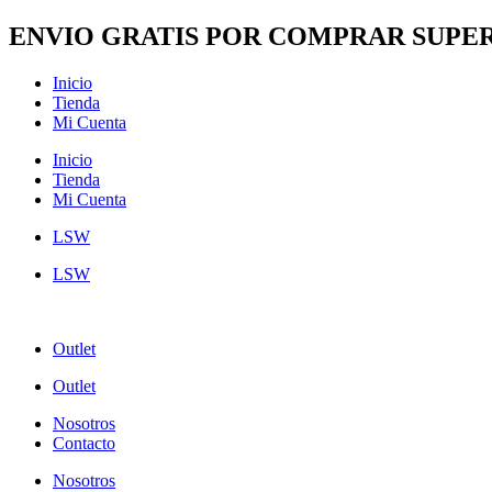
Ir
ENVIO GRATIS POR COMPRAR SUPER
al
contenido
Inicio
Tienda
Mi Cuenta
Inicio
Tienda
Mi Cuenta
LSW
LSW
Outlet
Outlet
Nosotros
Contacto
Nosotros