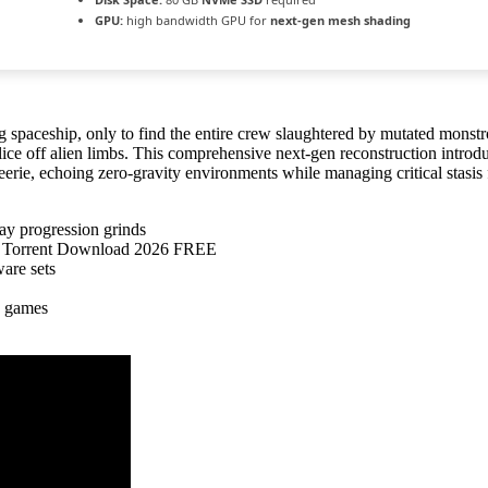
GPU:
high bandwidth GPU for
next-gen mesh shading
g spaceship, only to find the entire crew slaughtered by mutated monstr
 slice off alien limbs. This comprehensive next-gen reconstruction introd
eerie, echoing zero-gravity environments while managing critical stasis f
ay progression grinds
 Torrent Download 2026 FREE
are sets
e games