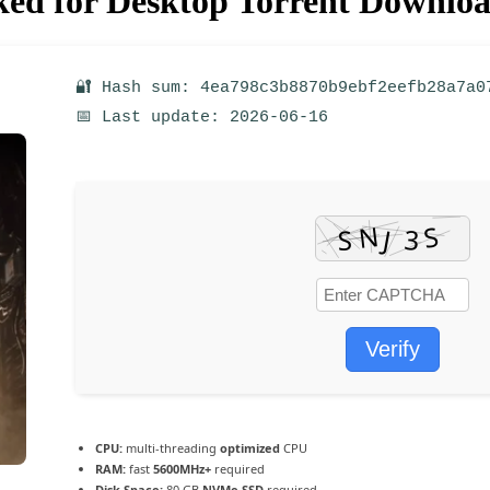
ed for Desktop Torrent Downlo
🔐 Hash sum: 4ea798c3b8870b9ebf2eefb28a7a0
📅 Last update: 2026-06-16
Verify
CPU:
multi-threading
optimized
CPU
RAM:
fast
5600MHz+
required
Disk Space:
80 GB
NVMe SSD
required