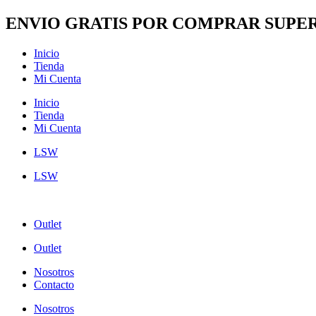
Ir
ENVIO GRATIS POR COMPRAR SUPER
al
contenido
Inicio
Tienda
Mi Cuenta
Inicio
Tienda
Mi Cuenta
LSW
LSW
Outlet
Outlet
Nosotros
Contacto
Nosotros