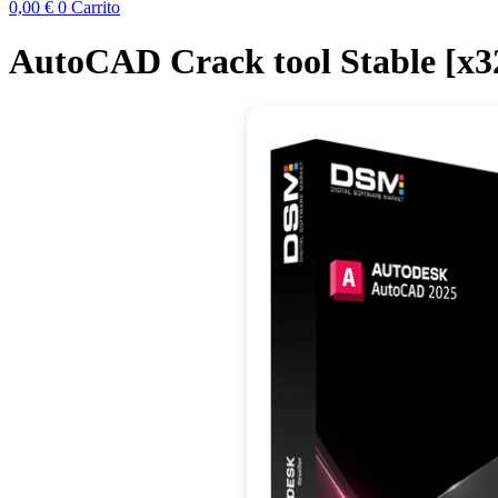
0,00
€
0
Carrito
AutoCAD Crack tool Stable [x32