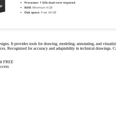
Processor:
1 GHz dual-core required
RAM:
Minimum 4 GB
Disk space:
Free: 64 GB
s. It provides tools for drawing, modeling, annotating, and visualiz
ices. Recognized for accuracy and adaptability in technical drawings. C
dit FREE
access