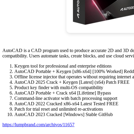
AutoCAD is a CAD program used to produce accurate 2D and 3D design
compatibility. Users automate tasks, create blocks, and use cloud serv
Keygen tool for professional and enterprise editions
AutoCAD Portable + Keygen [x86-x64] [100% Worked] Red
Offline license injector that operates without requiring internet 
AutoCAD 2025 Crack + Keygen [Latest] (x64) Patch FREE
Product key finder with multi-OS compatibility
AutoCAD Portable + Crack x64 [Lifetime] Bypass
Command-line activator with batch processing support
AutoCAD 2022 Cracked x86-x64 Latest Tested FREE
Patch for trial reset and unlimited re-activations
AutoCAD 2023 Cracked [Windows] Stable GitHub
https://lumpbrand.com/archivos/11657