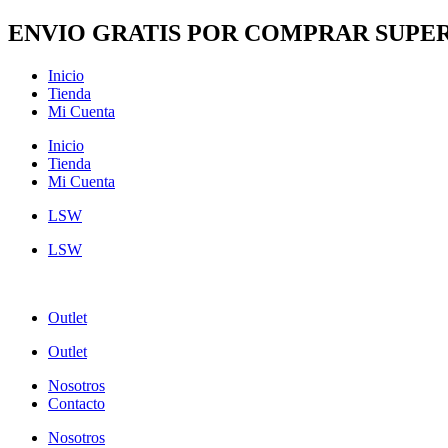
Ir
ENVIO GRATIS POR COMPRAR SUPER
al
contenido
Inicio
Tienda
Mi Cuenta
Inicio
Tienda
Mi Cuenta
LSW
LSW
Outlet
Outlet
Nosotros
Contacto
Nosotros