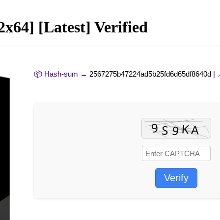
x64] [Latest] Verified
📦 Hash-sum →
2567275b47224ad5b25fd6d65df8640d
| 
Verify