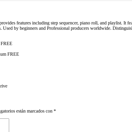
vides features including step sequencer, piano roll, and playlist. It fea
 Used by beginners and Professional producers worldwide. Distinguishe
ne FREE
emium FREE
rive
gatorios están marcados con
*