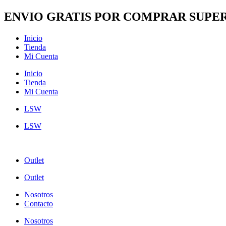
Ir
ENVIO GRATIS POR COMPRAR SUPER
al
contenido
Inicio
Tienda
Mi Cuenta
Inicio
Tienda
Mi Cuenta
LSW
LSW
Outlet
Outlet
Nosotros
Contacto
Nosotros