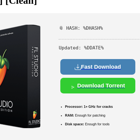
] [Clean]
📎 HASH: %DHASH%
Updated:
%DDATE%
Fast Download
Download Torrent
Processor:
1+ GHz for cracks
RAM:
Enough for patching
Disk space:
Enough for tools