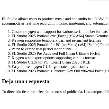
FL Studio allows users to produce music and edit audio in a DAW. It pro
accommodates real-time recording, mixing, mastering, and automation.
Custom keygen with support for various serial number formats
FL Studio 2025 Portable exe [Patch] [x32-x64] Stable Genui
Keygen supporting temporary trial and permanent licenses
FL Studio 2025 Portable for PC [no Virus] (x64) [Stable] Pr
Patch to extend trial period indefinitely
FL Studio 2025 Pre-Activated Full Clean Ultimate FREE
Keygen with export options supporting various formats
FL Studio Crack for PC [Clean] Clean 2025 FREE
Easy-to-use keygen GUI – generate keys instantly
FL Studio 2023 Portable + Product Key Full x86-x64 Patch gD
Deja una respuesta
Tu dirección de correo electrónico no será publicada.
Los campos obli