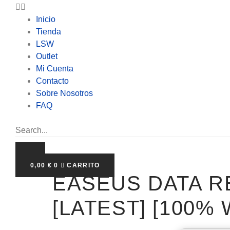
Inicio
Tienda
LSW
Outlet
Mi Cuenta
Contacto
Sobre Nosotros
FAQ
0,00
€
0
CARRITO
EASEUS DATA R
[LATEST] [100%