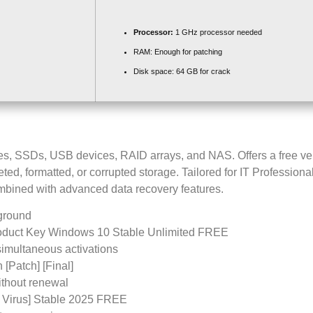
Processor:
1 GHz processor needed
RAM:
Enough for patching
Disk space:
64 GB for crack
ives, SSDs, USB devices, RAID arrays, and NAS. Offers a free ver
ted, formatted, or corrupted storage. Tailored for IT Professiona
ombined with advanced data recovery features.
kground
oduct Key Windows 10 Stable Unlimited FREE
 simultaneous activations
Patch] [Final]
ithout renewal
 Virus] Stable 2025 FREE