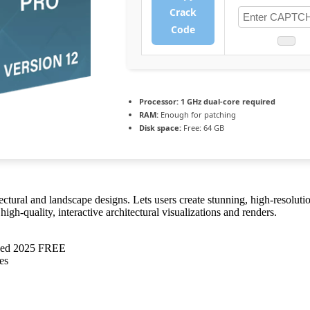
Crack
Code
Processor:
1 GHz dual-core required
RAM:
Enough for patching
Disk space:
Free: 64 GB
ectural and landscape designs. Lets users create stunning, high-resolutio
high-quality, interactive architectural visualizations and renders.
ked 2025 FREE
es