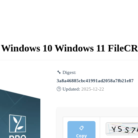
r Windows 10 Windows 11 FileCR
🔧 Digest:
3a8a46885cbc41991ad2058a7fb21e87
🕒 Updated:
2025-12-22
📋
Copy