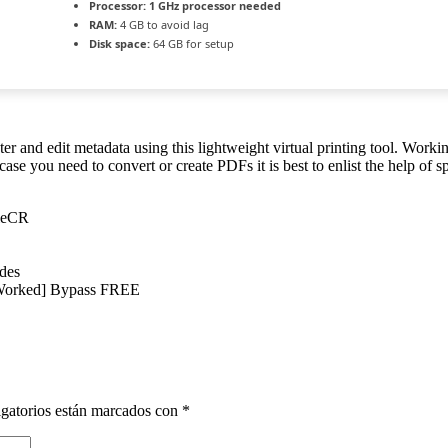
Processor:
1 GHz processor needed
RAM:
4 GB to avoid lag
Disk space:
64 GB for setup
r and edit metadata using this lightweight virtual printing tool. Work
ase you need to convert or create PDFs it is best to enlist the help of s
ileCR
des
Worked] Bypass FREE
gatorios están marcados con
*