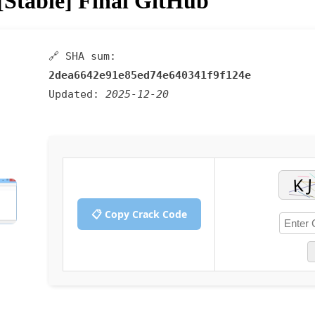
[Stable] Final GitHub
🔗 SHA sum:
2dea6642e91e85ed74e640341f9f124e
Updated:
2025-12-20
📋 Copy Crack Code