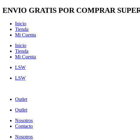
Ir
ENVIO GRATIS POR COMPRAR SUPER
al
contenido
Inicio
Tienda
Mi Cuenta
Inicio
Tienda
Mi Cuenta
LSW
LSW
Outlet
Outlet
Nosotros
Contacto
Nosotros