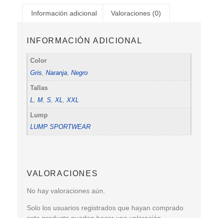
Información adicional
Valoraciones (0)
INFORMACIÓN ADICIONAL
Color
Gris
,
Naranja
,
Negro
Tallas
L
,
M
,
S
,
XL
,
XXL
Lump
LUMP SPORTWEAR
VALORACIONES
No hay valoraciones aún.
Solo los usuarios registrados que hayan comprado
este producto pueden hacer una valoración.