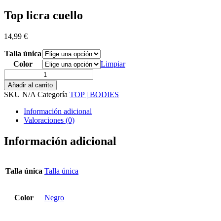
Top licra cuello
14,99
€
Talla única
Color
Limpiar
Top
licra
Añadir al carrito
cuello
SKU
N/A
Categoría
TOP | BODIES
cantidad
Información adicional
Valoraciones (0)
Información adicional
Talla única
Talla única
Color
Negro