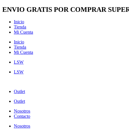
Ir
ENVIO GRATIS POR COMPRAR SUPER
al
contenido
Inicio
Tienda
Mi Cuenta
Inicio
Tienda
Mi Cuenta
LSW
LSW
Outlet
Outlet
Nosotros
Contacto
Nosotros