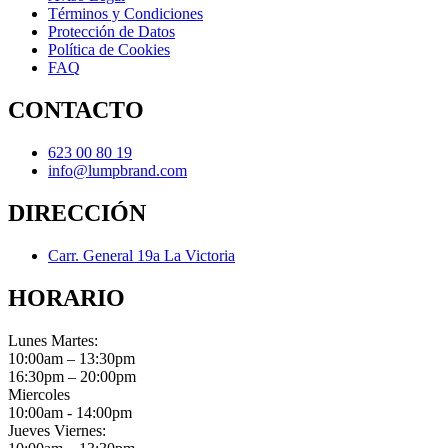
Términos y Condiciones
Protección de Datos
Política de Cookies
FAQ
CONTACTO
623 00 80 19
info@lumpbrand.com
DIRECCIÓN
Carr. General 19a La Victoria
HORARIO
Lunes Martes:
10:00am – 13:30pm
16:30pm – 20:00pm
Miercoles
10:00am - 14:00pm
Jueves Viernes: