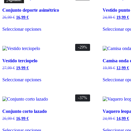
¡Agotado!
Conjunto deporte asimétrico
Vestido punto
26,99
€
El
16,99
€
El
24,99
€
El
19,99
€
E
precio
precio
precio
p
Este
original
actual
original
a
Seleccionar opciones
Seleccionar op
producto
era:
es:
era:
e
tiene
26,99 €.
16,99 €.
24,99 €.
1
múltiples
variantes.
-29%
Las
opciones
Vestido terciopelo
Camisa onda 
se
pueden
27,99
€
El
19,99
€
El
19,99
€
El
12,99
€
E
elegir
precio
precio
precio
p
Este
en
original
actual
original
a
Seleccionar opciones
Seleccionar op
producto
era:
es:
era:
e
la
tiene
27,99 €.
19,99 €.
19,99 €.
1
página
múltiples
de
variantes.
-37%
producto
Las
opciones
Conjunto corto lazado
Vaquero leop
se
pueden
26,99
€
El
16,99
€
El
24,99
€
El
14,99
€
E
elegir
precio
precio
precio
p
Este
en
original
actual
original
a
Seleccionar opciones
Seleccionar op
producto