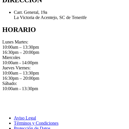
Carr. General, 19a
La Victoria de Acentejo, SC de Tenerife
HORARIO
Lunes Martes:
10:00am – 13:30pm
16:30pm – 20:00pm
Miercoles
10:00am - 14:00pm
Jueves Viernes:
10:00am – 13:30pm
16:30pm – 20:00pm
Sábado:
10:00am - 13:30pm
Aviso Legal
Términos y Condiciones
Protección de Datos