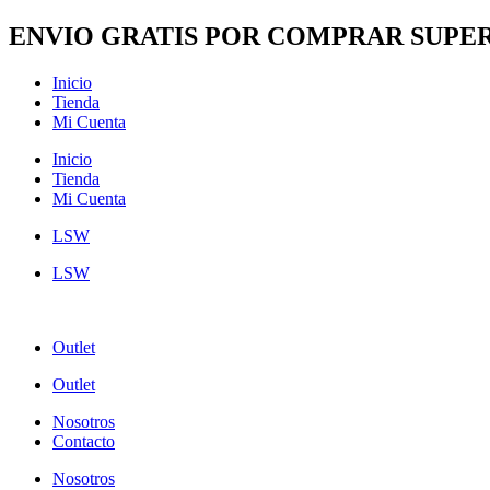
Ir
ENVIO GRATIS POR COMPRAR SUPER
al
contenido
Inicio
Tienda
Mi Cuenta
Inicio
Tienda
Mi Cuenta
LSW
LSW
Outlet
Outlet
Nosotros
Contacto
Nosotros